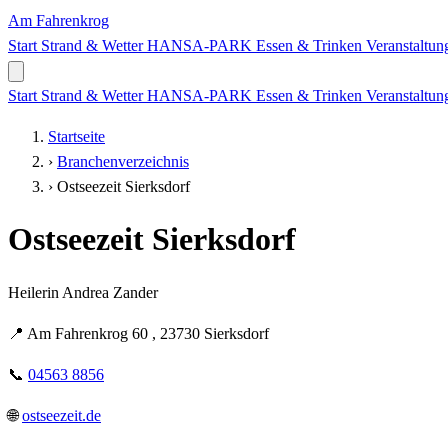
Am Fahrenkrog
Start
Strand & Wetter
HANSA-PARK
Essen & Trinken
Veranstaltu
Start
Strand & Wetter
HANSA-PARK
Essen & Trinken
Veranstaltu
Startseite
›
Branchenverzeichnis
›
Ostseezeit Sierksdorf
Ostseezeit Sierksdorf
Heilerin Andrea Zander
📍
Am Fahrenkrog 60 , 23730 Sierksdorf
📞
04563 8856
🌐
ostseezeit.de